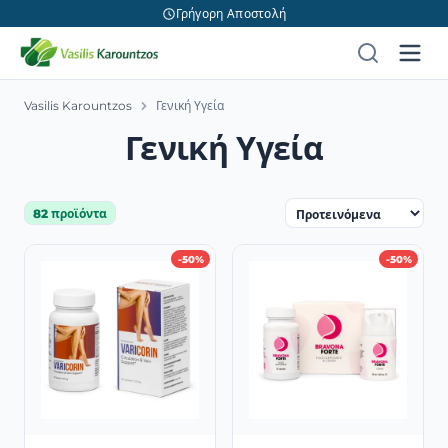
Γρήγορη Αποστολή
Vasilis Karountzos
Γενική Υγεία
Γενική Υγεία
82 προϊόντα
-50%
-50%