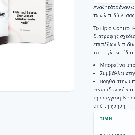
Αναζητάτε έναν φ
των λιπιδίων σας
Το Lipid Control
διατροφής σχεδια
επιπέδων λιπιδίω
τα τριγλυκερίδια.
Μπορεί να υπο
Συμβάλλει στη
Βοηθά στην υπ
Είναι ιδανικό γι
προσέγγιση. Να σ
από τη χρήση.
ΤΙΜΉ