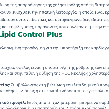
ίωση της απορρόφησης της χοληστερόλης από τη διατροφ
ι να ενισχύσει την ηπατική λειτουργία, η οποία είναι κρ
αθέτουν αντιοξειδωτικές και αντιφλεγμονώδεις ιδιότητες
ς και τη φλεγμονή, παράγοντες που συνδέονται με την α
ipid Control Plus
οκληρωμένη προσέγγιση για την υποστήριξη της καρδιαγγ
ταρχικό όφελος είναι η υποστήριξη της ρύθμισης των επ
λης και στην πιθανή αύξηση της HDL («καλής») χοληστερό
είας:
Συμβάλλοντας στη βελτίωση του λιπιδαιμικού προφ
 παθήσεων, όπως η στεφανιαία νόσος και το εγκεφαλικό 
ικού προφίλ:
Εκτός από τη χοληστερόλη, μπορεί να συμ
πιο ολοκληρωμένη υποστήριξη του λιπιδαιμικού προφίλ.