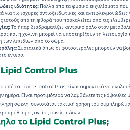
δεις ιδιότητες:
Πολλά από τα φυσικά εκχυλίσματα που π
ά για τις ισχυρές αντιοξειδωτικές και αντιφλεγμονώδεις τ
ς ιστούς από τη φθορά που προκαλείται από τις ελεύθερε
ίας:
Το ήπαρ διαδραματίζει κεντρικό ρόλο στον μεταβολ
ρας και η χολίνη μπορεί να υποστηρίξουν τη λειτουργία τ
 των λιπιδίων από το σώμα.
ερόλης:
Συστατικά όπως οι φυτοστερόλες μπορούν να β
το έντερο.
 Lipid Control Plus
τα από το Lipid Control Plus, είναι σημαντικό να ακολου
 ημέρα. Είναι προτιμότερο να λαμβάνετε τις κάψουλες μα
 πλήρη οφέλη, συνιστάται τακτική χρήση του συμπληρώματ
μακροπρόθεσμης υγείας των λιπιδίων.
ηλο το Lipid Control Plus;