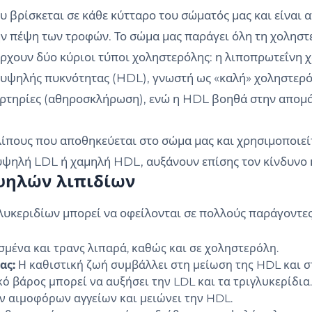
ου βρίσκεται σε κάθε κύτταρο του σώματός μας και είναι
ν πέψη των τροφών. Το σώμα μας παράγει όλη τη χοληστε
ρχουν δύο κύριοι τύποι χοληστερόλης: η λιποπρωτεΐνη 
η υψηλής πυκνότητας (HDL), γνωστή ως «καλή» χοληστερ
ρτηρίες (αθηροσκλήρωση), ενώ η HDL βοηθά στην απομά
 λίπους που αποθηκεύεται στο σώμα μας και χρησιμοποιεί
 υψηλή LDL ή χαμηλή HDL, αυξάνουν επίσης τον κίνδυνο
υψηλών λιπιδίων
λυκεριδίων μπορεί να οφείλονται σε πολλούς παράγοντες
μένα και τρανς λιπαρά, καθώς και σε χοληστερόλη.
ας:
Η καθιστική ζωή συμβάλλει στη μείωση της HDL και σ
 βάρος μπορεί να αυξήσει την LDL και τα τριγλυκερίδια.
ν αιμοφόρων αγγείων και μειώνει την HDL.