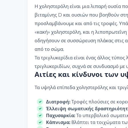
Η χοληστερόλη είναι μια λιπαρή ουσία π
βιταμίνης D και ουσιών που βοηθούν στη
προσλαμβάνουμε και από τις τροφές. Υπά
«κακή» χοληστερόλη, και η λιποπρωτεΐν
οδηγήσουν σε συσσώρευση πλάκας στις α
από το σώμα.
Τα τριγλυκερίδια είναι ένας άλλος τύπος
τριγλυκεριδίων, συχνά σε συνδυασμό με
Αιτίες και κίνδυνοι των 
Τα υψηλά επίπεδα χοληστερόλης και τριγ
Διατροφή:
Τροφές πλούσιες σε κορεσ
Έλλειψη σωματικής δραστηριότητ
Παχυσαρκία:
Το υπερβολικό σωματικό
Κάπνισμα:
Βλάπτει τα τοιχώματα τω