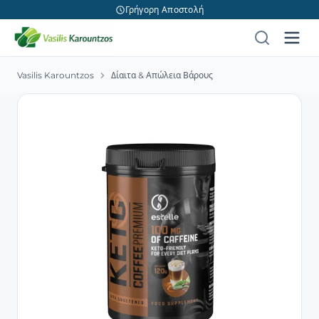
Γρήγορη Αποστολή
Vasilis Karountzos
Δίαιτα & Απώλεια Βάρους