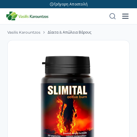
Γρήγορη Αποστολή
Vasilis Karountzos
Δίαιτα & Απώλεια Βάρους