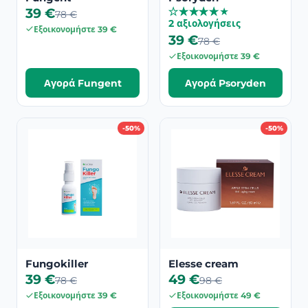
39 €
★
★
★
★
★
★
★
★
★
★
78 €
2 αξιολογήσεις
Εξοικονομήστε 39 €
39 €
78 €
Εξοικονομήστε 39 €
Αγορά Fungent
Αγορά Psoryden
-50%
-50%
Fungokiller
Elesse cream
39 €
49 €
78 €
98 €
Εξοικονομήστε 39 €
Εξοικονομήστε 49 €