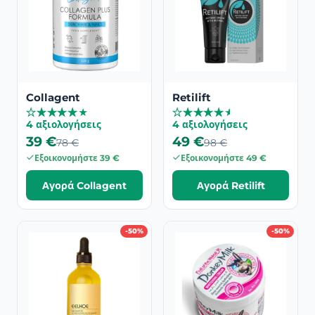
Collagent
Retilift
★
★
★
★
★
★
★
★
★
★
★
★
★
★
★
★
★
★
★
★
4 αξιολογήσεις
4 αξιολογήσεις
39 €
49 €
78 €
98 €
Εξοικονομήστε 39 €
Εξοικονομήστε 49 €
Αγορά Collagent
Αγορά Retilift
-50%
-50%