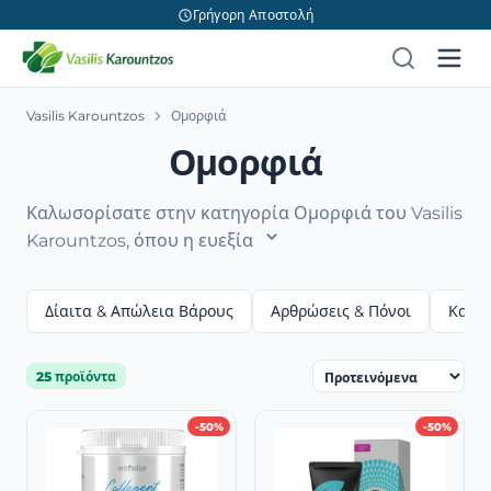
Γρήγορη Αποστολή
Vasilis Karountzos
Ομορφιά
Ομορφιά
Καλωσορίσατε στην κατηγορία Ομορφιά του Vasilis
Karountzos, όπου η ευεξία
Δίαιτα & Απώλεια Βάρους
Αρθρώσεις & Πόνοι
Καρδι
25 προϊόντα
-50%
-50%