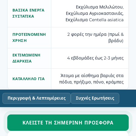
Εκχύλισμα Μελιλώτου,
ΒΑΣΙΚΆ ΕΝΕΡΓΆ
Εκχύλισμα Αγριοκαστανιάς,
ΣΥΣΤΑΤΙΚΆ
Εκχύλισμα Centella asiatica
2 φορές την ημέρα (πρωί &
ΠΡΟΤΕΙΝΌΜΕΝΗ
βράδυ)
ΧΡΉΣΗ
ΕΚΤΙΜΏΜΕΝΗ
4 εβδομάδες έως 2-3 μήνες
ΔΙΆΡΚΕΙΑ
Άτομα με αίσθημα βαριάς στα
ΚΑΤΆΛΛΗΛΟ ΓΙΑ
πόδια, πρήξιμο, πόνο, κράμπες
Περιγραφή & Λεπτομέρειες
Συχνές Ερωτήσεις
ΚΛΕΊΣΤΕ ΤΗ ΣΗΜΕΡΙΝΉ ΠΡΟΣΦΟΡΆ