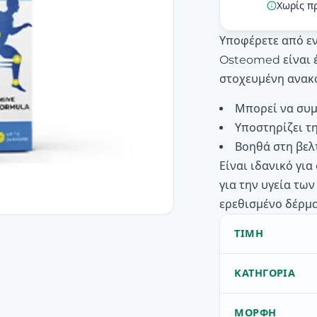
Χωρίς π
Υποφέρετε από εν
Osteomed είναι έ
στοχευμένη ανακ
Μπορεί να συμ
Υποστηρίζει τ
Βοηθά στη βελ
Είναι ιδανικό γι
για την υγεία τω
ερεθισμένο δέρμα
ΤΙΜΉ
ΚΑΤΗΓΟΡΊΑ
ΜΟΡΦΉ