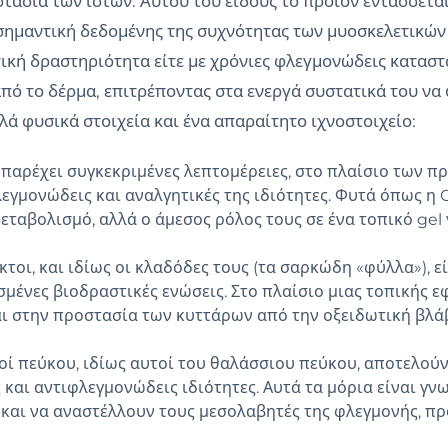
τασία των ιστών. Αυτού του είδους το προϊόν εντάσσετα
 σημαντική δεδομένης της συχνότητας των μυοσκελετικών
ατική δραστηριότητα είτε με χρόνιες φλεγμονώδεις καταστ
ό το δέρμα, επιτρέποντας στα ενεργά συστατικά του να 
λά φυσικά στοιχεία και ένα απαραίτητο ιχνοστοιχείο:
 παρέχει συγκεκριμένες λεπτομέρειες, στο πλαίσιο των πρ
φλεγμονώδεις και αναλγητικές της ιδιότητες. Φυτά όπως 
μεταβολισμό, αλλά ο άμεσος ρόλος τους σε ένα τοπικό gel
κτοι, και ιδίως οι κλαδόδες τους (τα σαρκώδη «φύλλα»), ε
ρισμένες βιοδραστικές ενώσεις. Στο πλαίσιο μιας τοπική
ι στην προστασία των κυττάρων από την οξειδωτική βλά
οί πεύκου, ιδίως αυτοί του θαλάσσιου πεύκου, αποτελού
και αντιφλεγμονώδεις ιδιότητες. Αυτά τα μόρια είναι γνω
ς και να αναστέλλουν τους μεσολαβητές της φλεγμονής, π