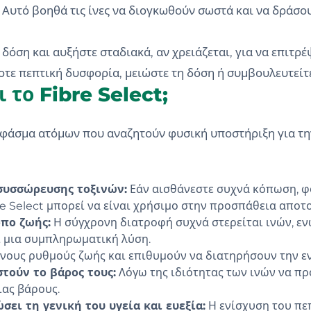
. Αυτό βοηθά τις ίνες να διογκωθούν σωστά και να δράσ
δόση και αυξήστε σταδιακά, αν χρειάζεται, για να επιτρ
τε πεπτική δυσφορία, μειώστε τη δόση ή συμβουλευτείτε
 το Fibre Select;
ύ φάσμα ατόμων που αναζητούν φυσική υποστήριξη για τη
συσσώρευσης τοξινών:
Εάν αισθάνεστε συχνά κόπωση, φ
bre Select μπορεί να είναι χρήσιμο στην προσπάθεια αποτ
πο ζωής:
Η σύγχρονη διατροφή συχνά στερείται ινών, εν
ι μια συμπληρωματική λύση.
νους ρυθμούς ζωής και επιθυμούν να διατηρήσουν την ενέ
τούν το βάρος τους:
Λόγω της ιδιότητας των ινών να πρ
ιας βάρους.
ει τη γενική του υγεία και ευεξία:
Η ενίσχυση του πε