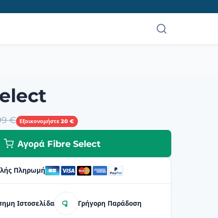
elect
99 €
Εξοικονομήστε 20 €
Αγορά Fibre Select
λής Πληρωμή
σημη Ιστοσελίδα
Γρήγορη Παράδοση