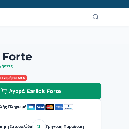
 Forte
γήσεις
ικονομήστε 39 €
Αγορά Earlick Forte
λής Πληρωμή
σημη Ιστοσελίδα
Γρήγορη Παράδοση