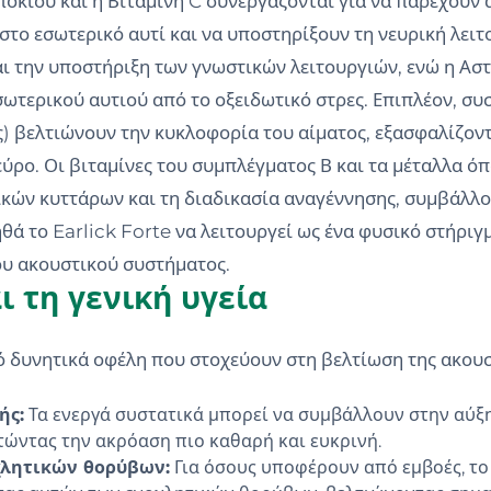
ποκιού και η Βιταμίνη C συνεργάζονται για να παρέχουν 
το εσωτερικό αυτί και να υποστηρίξουν τη νευρική λειτο
και την υποστήριξη των γνωστικών λειτουργιών, ενώ η Ασ
σωτερικού αυτιού από το οξειδωτικό στρες. Επιπλέον, σ
ς) βελτιώνουν την κυκλοφορία του αίματος, εξασφαλίζο
ύρο. Οι βιταμίνες του συμπλέγματος Β και τα μέταλλα ό
ρικών κυττάρων και τη διαδικασία αναγέννησης, συμβάλλ
ά το Earlick Forte να λειτουργεί ως ένα φυσικό στήριγ
ου ακουστικού συστήματος.
ι τη γενική υγεία
ό δυνητικά οφέλη που στοχεύουν στη βελτίωση της ακουστ
ής:
Τα ενεργά συστατικά μπορεί να συμβάλλουν στην αύξη
τώντας την ακρόαση πιο καθαρή και ευκρινή.
χλητικών θορύβων:
Για όσους υποφέρουν από εμβοές, το 