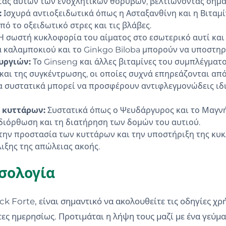
ητας αυτών των ενοχλητικών θορύβων, βελτιώνοντας σημα
:
Ισχυρά αντιοξειδωτικά όπως η Ασταξανθίνη και η Βιταμί
 το οξειδωτικό στρες και τις βλάβες.
Η σωστή κυκλοφορία του αίματος στο εσωτερικό αυτί και 
α καλαμποκιού και το Ginkgo Biloba μπορούν να υποστηρί
υργιών:
Το Ginseng και άλλες βιταμίνες του συμπλέγματ
 και της συγκέντρωσης, οι οποίες συχνά επηρεάζονται απ
 συστατικά μπορεί να προσφέρουν αντιφλεγμονώδεις ιδι
 κυττάρων:
Συστατικά όπως ο Ψευδάργυρος και το Μαγνή
διόρθωση και τη διατήρηση των δομών του αυτιού.
ην προστασία των κυττάρων και την υποστήριξη της κυκλ
ιξης της απώλειας ακοής.
οσολογία
ck Forte, είναι σημαντικό να ακολουθείτε τις οδηγίες χ
ες ημερησίως. Προτιμάται η λήψη τους μαζί με ένα γεύμα