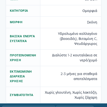
Ομορφιά
ΚΑΤΗΓΟΡΊΑ
Σκόνη
ΜΟΡΦΉ
Υδρολυμένο κολλαγόνο
ΒΑΣΙΚΆ ΕΝΕΡΓΆ
(βοοειδές), Βιταμίνη C,
ΣΥΣΤΑΤΙΚΆ
Ψευδάργυρος
Διαλύστε 1-2 κουταλάκια σε
ΠΡΟΤΕΙΝΌΜΕΝΗ
νερό/χυμό
ΧΡΉΣΗ
ΕΚΤΙΜΏΜΕΝΗ
2-3 μήνες για σταθερά
ΔΙΆΡΚΕΙΑ
αποτελέσματα
ΧΡΉΣΗΣ
Χωρίς γλουτένη, Χωρίς λακτόζη,
ΣΥΜΒΑΤΌΤΗΤΑ
Χωρίς ζάχαρη