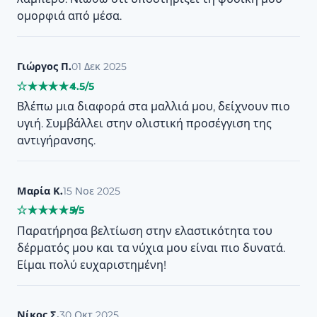
ομορφιά από μέσα.
Γιώργος Π.
01 Δεκ 2025
4.5/5
★
★
★
★
★
★
★
★
★
★
Βλέπω μια διαφορά στα μαλλιά μου, δείχνουν πιο
υγιή. Συμβάλλει στην ολιστική προσέγγιση της
αντιγήρανσης.
Μαρία Κ.
15 Νοε 2025
5/5
★
★
★
★
★
★
★
★
★
★
Παρατήρησα βελτίωση στην ελαστικότητα του
δέρματός μου και τα νύχια μου είναι πιο δυνατά.
Είμαι πολύ ευχαριστημένη!
Νίκος Σ.
30 Οκτ 2025