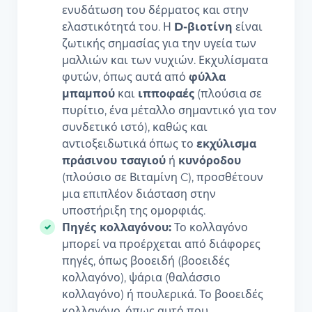
ενυδάτωση του δέρματος και στην
ελαστικότητά του. Η
D-βιοτίνη
είναι
ζωτικής σημασίας για την υγεία των
μαλλιών και των νυχιών. Εκχυλίσματα
φυτών, όπως αυτά από
φύλλα
μπαμπού
και
ιπποφαές
(πλούσια σε
πυρίτιο, ένα μέταλλο σημαντικό για τον
συνδετικό ιστό), καθώς και
αντιοξειδωτικά όπως το
εκχύλισμα
πράσινου τσαγιού
ή
κυνόροδου
(πλούσιο σε Βιταμίνη C), προσθέτουν
μια επιπλέον διάσταση στην
υποστήριξη της ομορφιάς.
Πηγές κολλαγόνου:
Το κολλαγόνο
μπορεί να προέρχεται από διάφορες
πηγές, όπως βοοειδή (βοοειδές
κολλαγόνο), ψάρια (θαλάσσιο
κολλαγόνο) ή πουλερικά. Το βοοειδές
κολλαγόνο, όπως αυτό που