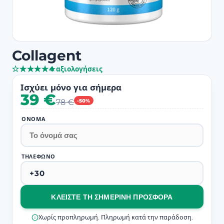
Collagent
★
★
★
★
★
★
★
★
★
★
4 αξιολογήσεις
Ισχύει μόνο για σήμερα
39 €
78 €
-50%
ΌΝΟΜΑ
ΤΗΛΈΦΩΝΟ
ΚΛΕΊΣΤΕ ΤΗ ΣΗΜΕΡΙΝΉ ΠΡΟΣΦΟΡΆ
Χωρίς προπληρωμή. Πληρωμή κατά την παράδοση.