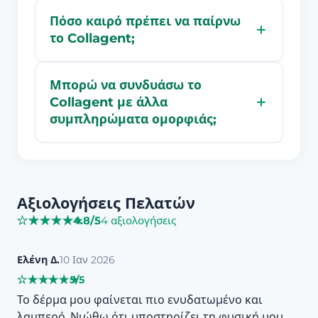
Πόσο καιρό πρέπει να παίρνω
το Collagent;
Μπορώ να συνδυάσω το
Collagent με άλλα
συμπληρώματα ομορφιάς;
Αξιολογήσεις Πελατών
4.8/5
4 αξιολογήσεις
★
★
★
★
★
★
★
★
★
★
Ελένη Δ.
10 Ιαν 2026
5/5
★
★
★
★
★
★
★
★
★
★
Το δέρμα μου φαίνεται πιο ενυδατωμένο και
λαμπερό. Νιώθω ότι υποστηρίζει τη φυσική μου